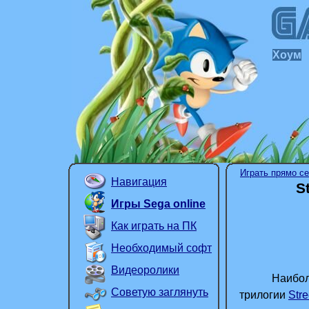
Хоум
Играть прямо с
Навигация
S
Игры Sega online
Как играть на ПК
Необходимый софт
Видеоролики
Наиболее у
Советую заглянуть
трилогии
Stre