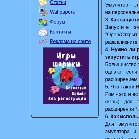
Статьи
Эмулятор
- э
Wallpapers
на персональ
3. Как запуст
Форум
Запустите э
Контакты
"Open(Открыть
Реклама на сайте
раза кликните
4. Нужно ли р
запустить иг
Большинство э
однако, если
расширением *
5. Что такое
Ром - это и е
(игры) для 
расширения *.
6. Как испол
Для эмулято
эмулятора и
нужный код в 