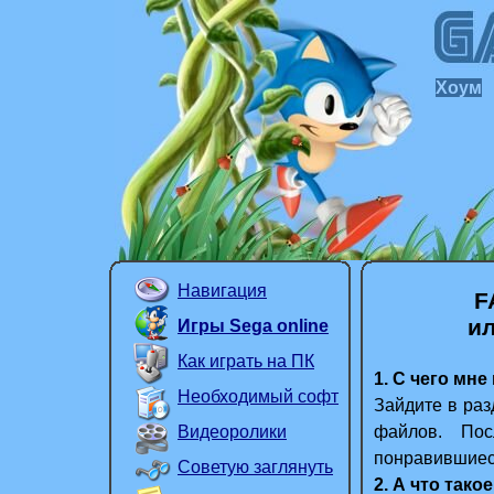
Хоум
Навигация
F
и
Игры Sega online
Как играть на ПК
1. С чего мне
Необходимый софт
Зайдите в раз
Видеоролики
файлов. Пос
понравившиес
Советую заглянуть
2. А что тако