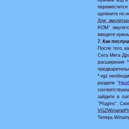
переместится
щелкните по н
Для эмулято
ROM
" эмулят
введите нужны
7. Как послу
После того, к
Сега Мега Др
расширения *.
предваритель
*.vgz необхо
разделе "
Нео
соответствую
зайдите в па
"Plugins". С
VGZWinampPlu
Теперь Winam