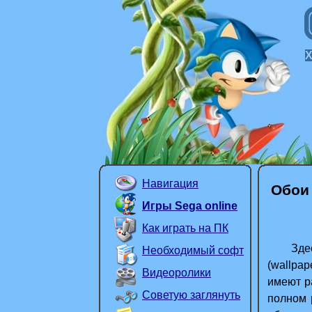
Навигация
Обои 
Игры Sega online
Как играть на ПК
Здесь 
Необходимый софт
(wallpap
Видеоролики
имеют ра
Советую заглянуть
полном 