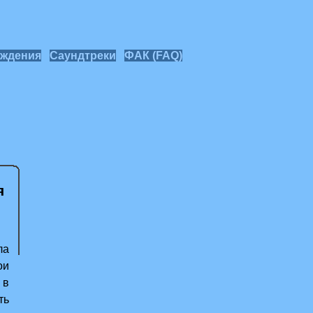
ждения
Саундтреки
ФАК (FAQ)
я
ла
ои
 в
ть