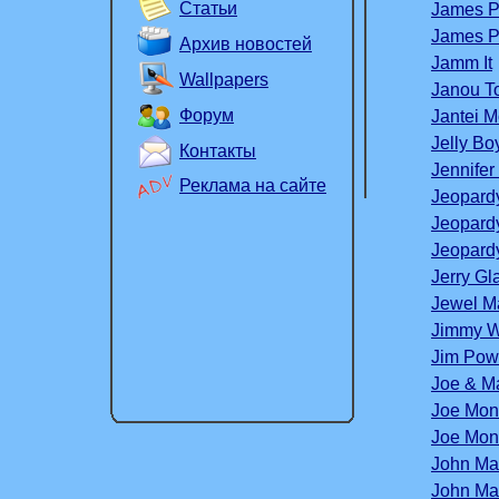
Статьи
James P
James Po
Архив новостей
Jamm It
Wallpapers
Janou T
Форум
Jantei M
Jelly Bo
Контакты
Jennifer
Реклама на сайте
Jeopard
Jeopard
Jeopardy
Jerry Gl
Jewel M
Jimmy W
Jim Pow
Joe & M
Joe Mon
Joe Mont
John Ma
John Ma