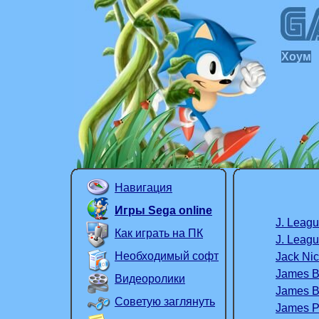
Хоум
Навигация
Игры Sega online
J. Leag
Как играть на ПК
J. Leagu
Необходимый софт
Jack Nic
James B
Видеоролики
James B
Советую заглянуть
James 