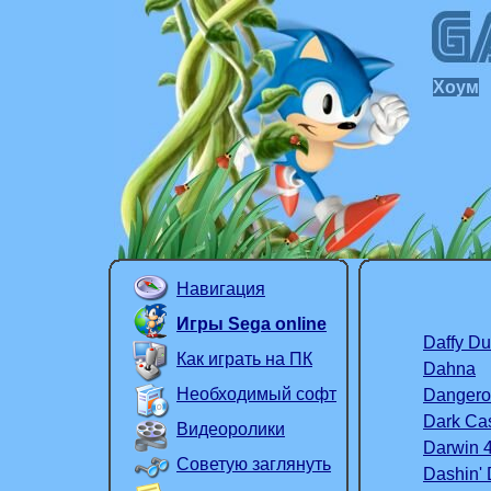
Хоум
Навигация
Игры Sega online
Daffy Du
Как играть на ПК
Dahna
Необходимый софт
Dangero
Dark Cas
Видеоролики
Darwin 
Советую заглянуть
Dashin'