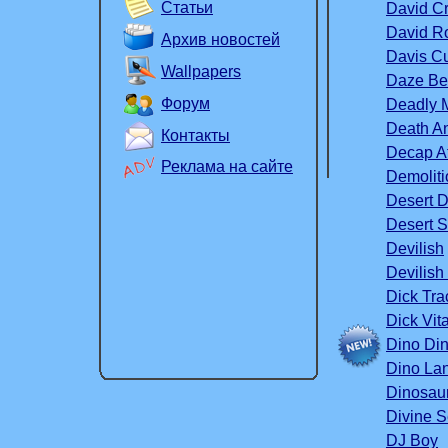
Статьи
David C
David R
Архив новостей
Davis Cu
Wallpapers
Daze Be
Форум
Deadly 
Death A
Контакты
Decap A
Реклама на сайте
Demolit
Desert D
Desert S
Devilish
Devilis
Dick Tra
Dick Vi
Dino Din
Dino La
Dinosaur
Divine S
DJ Boy