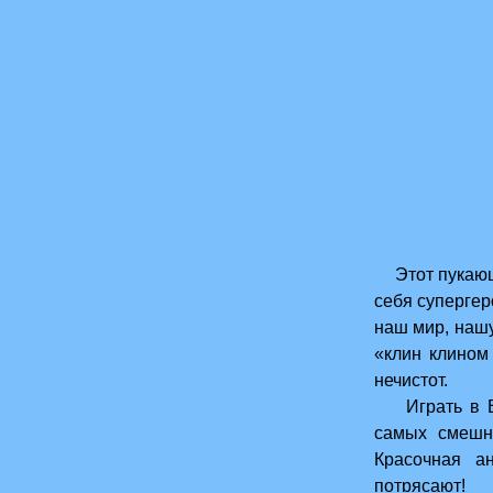
Этот пукающи
себя супергер
наш мир, нашу
«клин клином
нечистот.
Играть в Boo
самых смешн
Красочная а
потрясают!