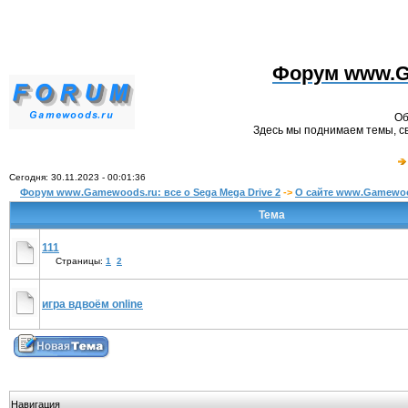
Форум www.Ga
Об
Здесь мы поднимаем темы, св
Сегодня: 30.11.2023 - 00:01:36
Форум www.Gamewoods.ru: все о Sega Mega Drive 2
->
О сайте www.Gamewoo
Тема
111
Страницы:
1
2
игра вдвоём online
Навигация