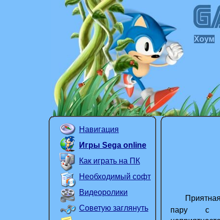
Хоум
Навигация
Игры Sega online
Как играть на ПК
Необходимый софт
Видеоролики
Приятная пр
Советую заглянуть
пару с д