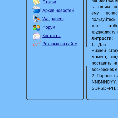
неприятност
джунгли
Статьи
за своим то
Архив новостей
ему попа
Wallpapers
пользуйтес
того, что
Форум
труднодоступ
Контакты
Хитрости:
Реклама на сайте
1. Для 
жизней стал
количество
момент, ко
поставить и
воскреснет, 
2. Пароли э
NNBNNDYY,
SDFSDFPH, 