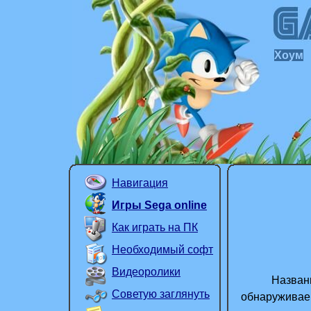
Хоум
Навигация
Игры Sega online
Как играть на ПК
Необходимый софт
Видеоролики
Название г
Советую заглянуть
обнаруживаем