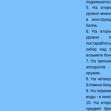
поднявшегос
5. На втор
уровня можн
в конструк
балок.
6. На второ
уровня п
постарайтес
на
забор над п
возьмите бон
7. На третье
аппаратов -
оружие.
8. На четвер
Бэтмена бону
9. На первом
воды - в нек
10. На втор
предмет бре