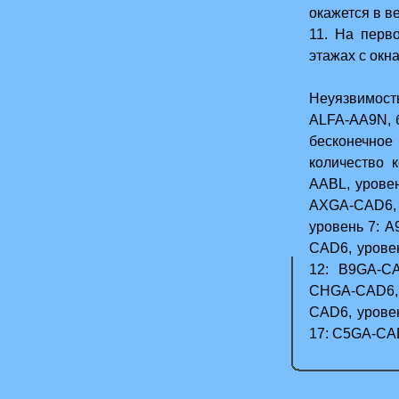
окажется в в
11. На перв
этажах с окн
Неуязвимост
ALFA-AA9N, 
бесконечное
количество 
AABL, урове
AXGA-CAD6,
уровень 7: 
CAD6, урове
12: B9GA-CA
CHGA-CAD6, 
CAD6, урове
17: C5GA-CA