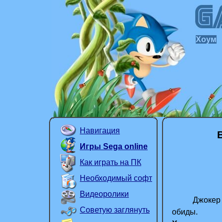
Хоум
Навигация
Игры Sega online
Как играть на ПК
Необходимый софт
Видеоролики
Джокер вер
Советую заглянуть
обиды.