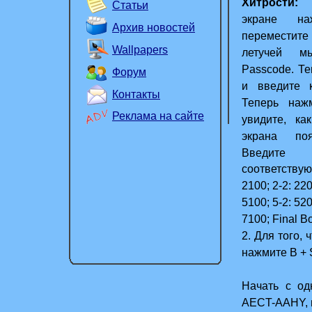
Хитрости:
Статьи
1. Для то
экране на
Архив новостей
заглавном
переместит
Wallpapers
летучей 
Passcode. Те
Форум
и введите 
Контакты
Теперь наж
Реклама на сайте
увидите, ка
экрана по
Введит
соответствующ
2100; 2-2: 220
5100; 5-2: 520
7100; Final B
2. Для того,
нажмите В + S
Начать с од
AECT-AAHY, н