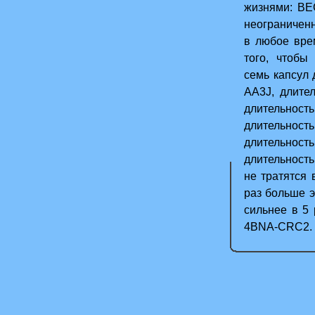
жизнями: BE
неограниченн
в любое вре
того, чтобы
семь капсул 
AA3J, длите
длительнос
длительнос
длительнос
длительность
не тратятся 
раз больше э
сильнее в 5 
4BNA-CRC2.