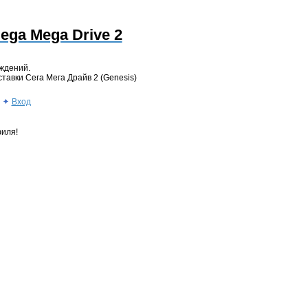
ga Mega Drive 2
уждений.
тавки Сега Мега Драйв 2 (Genesis)
Вход
иля!