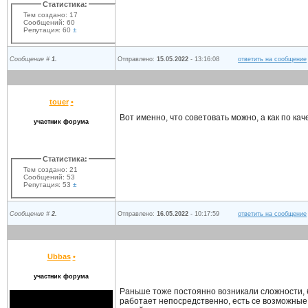
Статистика:
Тем создано: 17
Сообщений: 60
Репутация: 60
±
Сообщение #
1.
Отправлено:
15.05.2022
- 13:16:08
ответить на сообщение
touer
•
Вот именно, что советовать можно, а как по кач
участник форума
Статистика:
Тем создано: 21
Сообщений: 53
Репутация: 53
±
Сообщение #
2.
Отправлено:
16.05.2022
- 10:17:59
ответить на сообщение
Ubbas
•
участник форума
Раньше тоже постоянно возникали сложности, бл
работает непосредственно, есть се возможные 