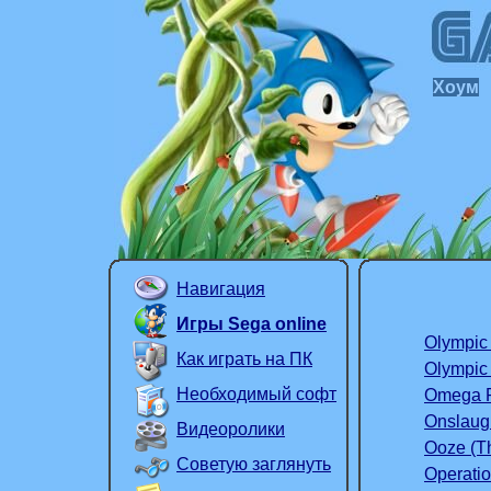
Хоум
Навигация
Игры Sega online
Olympic 
Как играть на ПК
Olympi
Необходимый софт
Omega R
Onslaug
Видеоролики
Ooze (T
Советую заглянуть
Operatio