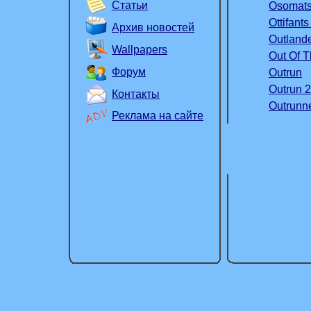
Статьи
Osomats
Ottifants
Архив новостей
Outland
Wallpapers
Out Of T
Форум
Outrun
Outrun 
Контакты
Outrunn
Реклама на сайте