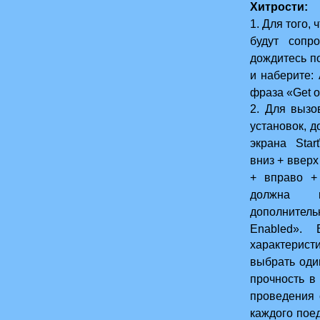
Хитрости:
1. Для того,
будут сопро
дождитесь по
и наберите:
фраза «Get o
2. Для вызо
установок, 
экрана Start
вниз + вверх
+ вправо +
должна п
дополнитель
Enabled»
характерист
есть
выбрать оди
прочность в
проведения с
каждого поед