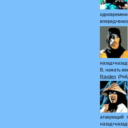
одновре
вперед+вниз
Scorpion (Ск
и
назад+назад
В, нажать вв
Rayden
(Рей
что
атакующий п
назад+назад