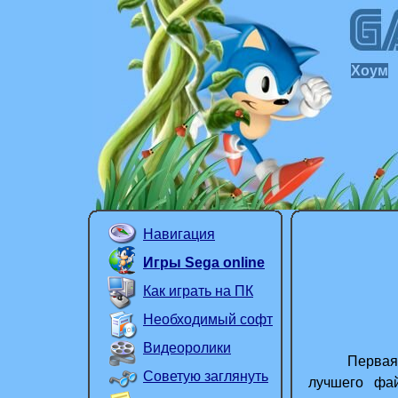
Хоум
Навигация
Игры Sega online
Как играть на ПК
Необходимый софт
Видеоролики
Первая час
Советую заглянуть
лучшего фай