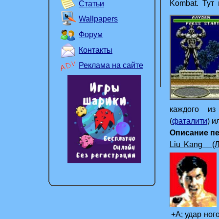
Kombat. Тут
Статьи
продуманны
Wallpapers
Форум
Контакты
Реклама на сайте
каждого из 
(
фаталити
) 
Описание п
Liu Kang (Л
«Белый
+А; удар ног