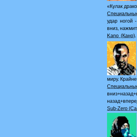
«Кулак драко
Специальны
удар ногой 
вниз, нажмит
Kano (Кано)
Кано
миру. Крайне
Специал
вниз+назад
назад+впере
Sub-Zero (Са