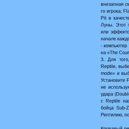
внезапная см
го игрока; F
Pit в качес
Луны. Этот 
или эффекто
начале каждо
- компьютер 
на «The Cour
3. Для тог
Reptile, выб
mode» и выб
Установите F
не использу
удара (Doubl
с Reptile н
бойца Sub-Z
Рептилию, п
Кровавый ре