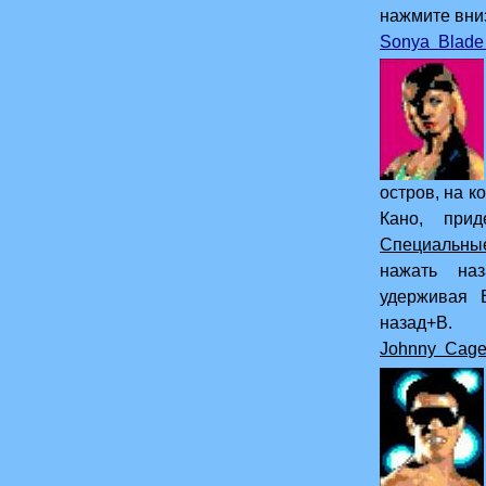
нажмите вни
Sonya Blade
специальног
остров, на к
Кано, прид
Специальны
нажать наз
удерживая 
назад+В.
Johnny Cage
мастер