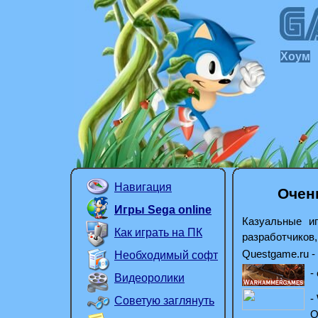
Хоум
Навигация
Очен
Игры Sega online
Казуальные иг
Как играть на ПК
разработчиков
Questgame.ru
-
Необходимый софт
-
Видеоролики
-
Советую заглянуть
О