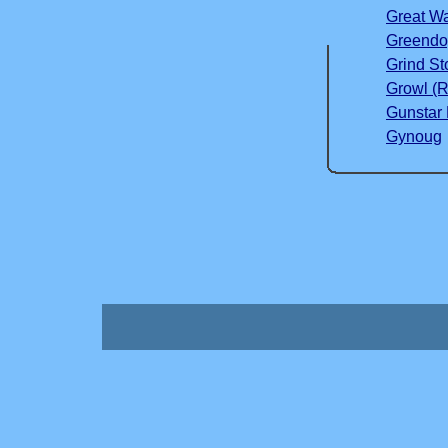
Great Wa
Greendo
Grind St
Growl (R
Gunstar
Gynoug