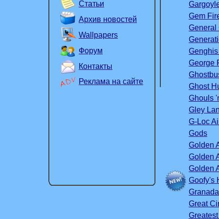
Статьи
Gargoyl
Gem Fire
Архив новостей
General
Wallpapers
Generati
Форум
Genghis
George 
Контакты
Ghostbu
Реклама на сайте
Ghost H
Ghouls '
Gley La
G-Loc Ai
Gods
Golden 
Golden 
Golden 
Goofy's 
Granada
Great Ci
Greatest