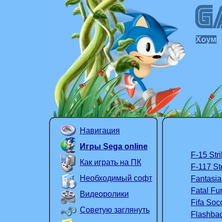
Хоум
Навигация
Игры Sega online
F-15 Str
Как играть на ПК
F-117 St
Необходимый софт
Fantasia
Fatal Fu
Видеоролики
Fifa Soc
Советую заглянуть
Flashba