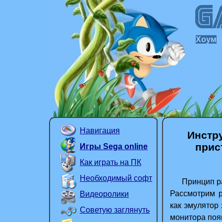
Хоум
Навигация
Инстр
прис
Игры Sega online
Как играть на ПК
Необходимый софт
Принцип ра
Рассмотрим р
Видеоролики
как
эмулятор
Советую заглянуть
монитора появ