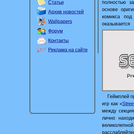
Статьи
полностью з
основе ориги
Архив новостей
комикса под
Wallpapers
оказываетс
Форум
поспособств
Контакты
Реклама на сайте
Геймплей пре
игр как «
Stree
между секция
лично наход
великолепно
расслабляйтес