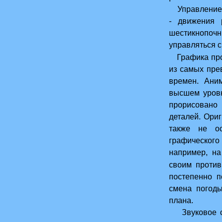
Управление г
- движения 
шестикнопоч
управляться с
Графика прос
из самых пре
времен. Ани
высшем уров
прорисова
деталей. Ори
также не ос
графическо
например, н
первой битвы 
своим против
постепенно п
смена погоды
плана.
Звуковое со