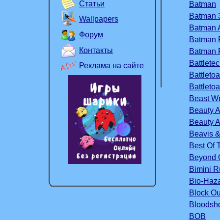
Статьи
Batman
Batman 3
Wallpapers
Batman 
Форум
Batman 
Контакты
Batman 
Battlete
Реклама на сайте
Battleto
Battleto
Beast Wr
Beauty A
Beauty A
Beavis &
Best Of 
Beyond 
Bimini 
Bio-Haza
Block Ou
Bloodsho
BOB