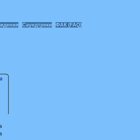
ждения
Саундтреки
ФАК (FAQ)
ка
а
а