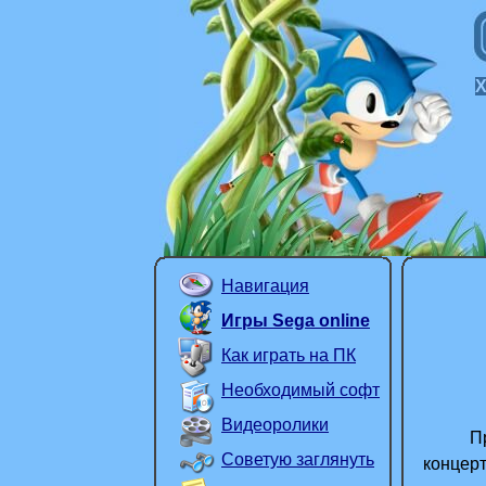
Навигация
Игры Sega online
Как играть на ПК
Необходимый софт
Видеоролики
Просла
Советую заглянуть
концер