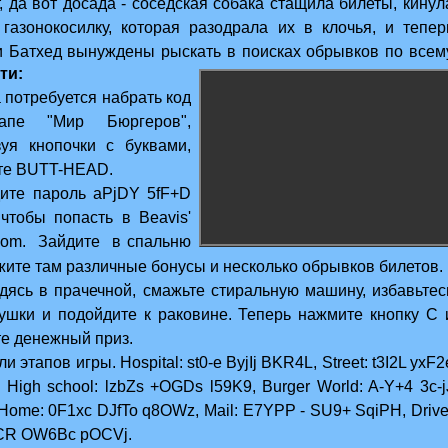
, да вот досада - соседская собака стащила билеты, кинул
 газонокосилку, которая разодрала их в клочья, и тепер
и Батхед вынуждены рыскать в поисках обрывков по всем
ти:
а потребуется набрать код
апе "Мир Бюргеров",
зуя кнопочки с буквами,
те BUTT-HEAD.
дите пароль aPjDY 5fF+D
 чтобы попасть в Beavis'
 room. Зайдите в спальню
ите там различные бонусы и несколько обрывков билетов.
дясь в прачечной, смажьте стиральную машину, избавьтес
рушки и подойдите к раковине. Теперь нажмите кнопку С 
те денежный приз.
ли этапов
игры
. Hospital: st0-e ByjIj BKR4L, Street: t3I2L yxF2
High school: lzbZs +OGDs l59K9, Burger World: A-Y+4 3c-j
Home: 0F1xc DJfTo q8OWz, Mail: E7YPP - SU9+ SqiPH, Drive
ECR OW6Bc pOCVj.