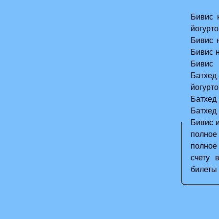
Бивис 
йогурт
Бивис 
Бивис 
Бивис 
Батхед
йогурт
Батхед
Батхед 
Бивис 
полное
полное
счету 
билеты 