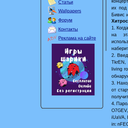
концерт
Статьи
их под
Wallpapers
Бивис 
Форум
Хитрос
городу.
1. Когд
Контакты
на эт
Реклама на сайте
исполь
набери
2. Вве
TkrEN,
living
и
обнаруж
3. Нахо
от ста
получи
4. Паро
O7GEV, 
iUaVA, 
in: nF