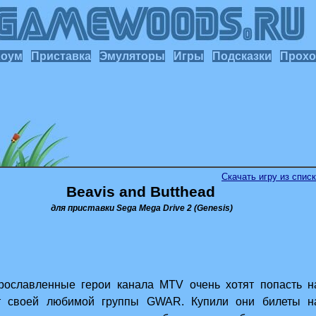
Хоум
Приставка
Эмуляторы
Игры
Подсказки
Прохо
Скачать игру из спис
Beavis and Butthead
для приставки Sega Mega Drive 2 (Genesis)
вленные герои канала MTV очень хотят попасть н
т своей любимой группы GWAR. Купили они билеты н