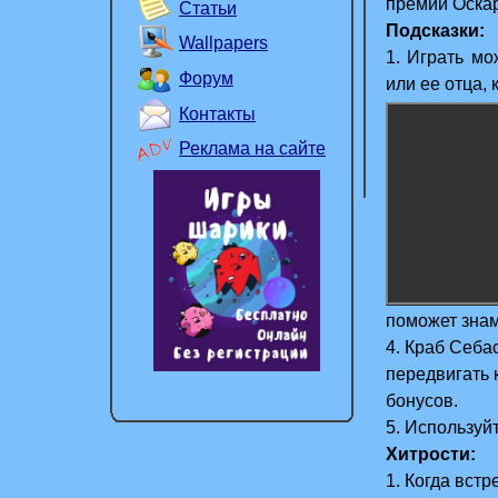
премии Оска
Статьи
Подсказки:
Wallpapers
1.
Играть
мо
Форум
или ее отца, 
Контакты
Реклама на сайте
поможет знам
4. Краб Себа
передвигать 
бонусов.
5. Используйт
Хитрости:
1. Когда вст