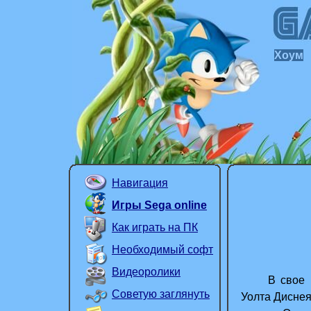
Хоум
Навигация
Игры Sega online
Как играть на ПК
Необходимый софт
Видеоролики
В свое вре
Советую заглянуть
Уолта Диснея