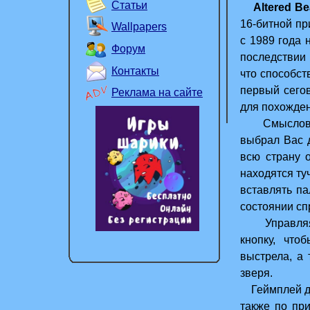
Статьи
Altered Be
16-битной пр
Wallpapers
с 1989 года 
Форум
последствии 
Контакты
что способст
первый сего
Реклама на сайте
для похожден
Смысловое 
выбрал Вас д
всю страну 
находятся ту
вставлять па
состоянии сп
Управляя с
кнопку, что
выстрела, а 
зверя.
Геймплей дов
также по пр