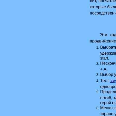
бит, впечатл
которые был
посредственн
Эти коды и
продвижение
Выбрать
удержив
start.
Несконч
+ А.
Выбор у
Тест
зву
одновре
Продолж
погиб, з
герой н
Меню се
экране 