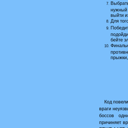
Выбрать
нужный 
выйти и
Для тог
Победит
подойди
бейте э
Финальн
противн
прыжки,
Код повелит
враги неуязв
боссов одн
причиняет в