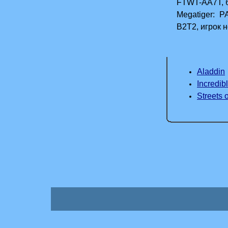
FTWT-AA7T, б
Megatiger: 
B2T2, игрок 
Aladdin
Incredib
Streets 